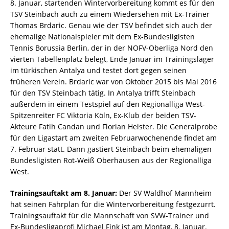
8. Januar, startenden Wintervorbereitung kommt es für den
TSV Steinbach auch zu einem Wiedersehen mit Ex-Trainer
Thomas Brdaric. Genau wie der TSV befindet sich auch der
ehemalige Nationalspieler mit dem Ex-Bundesligisten
Tennis Borussia Berlin, der in der NOFV-Oberliga Nord den
vierten Tabellenplatz belegt, Ende Januar im Trainingslager
im türkischen Antalya und testet dort gegen seinen
früheren Verein. Brdaric war von Oktober 2015 bis Mai 2016
für den TSV Steinbach tätig. In Antalya trifft Steinbach
außerdem in einem Testspiel auf den Regionalliga West-
Spitzenreiter FC Viktoria Köln, Ex-Klub der beiden TSV-
Akteure Fatih Candan und Florian Heister. Die Generalprobe
für den Ligastart am zweiten Februarwochenende findet am
7. Februar statt. Dann gastiert Steinbach beim ehemaligen
Bundesligisten Rot-Weiß Oberhausen aus der Regionalliga
West.
Trainingsauftakt am 8. Januar:
Der SV Waldhof Mannheim
hat seinen Fahrplan für die Wintervorbereitung festgezurrt.
Trainingsauftakt für die Mannschaft von SVW-Trainer und
Ex-Bundesligaprofi Michael Fink ist am Montag, 8. Januar.