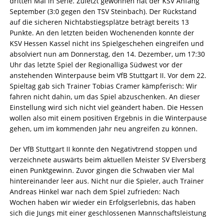
dritten Mal in Serie. Zuletzt gewonnen hat der KSV Anfang
September (3:0 gegen den TSV Steinbach). Der Rückstand
auf die sicheren Nichtabstiegsplätze beträgt bereits 13
Punkte. An den letzten beiden Wochenenden konnte der
KSV Hessen Kassel nicht ins Spielgeschehen eingreifen und
absolviert nun am Donnerstag, den 14. Dezember, um 17:30
Uhr das letzte Spiel der Regionalliga Südwest vor der
anstehenden Winterpause beim VfB Stuttgart II. Vor dem 22.
Spieltag gab sich Trainer Tobias Cramer kämpferisch: Wir
fahren nicht dahin, um das Spiel abzuschenken. An dieser
Einstellung wird sich nicht viel geändert haben. Die Hessen
wollen also mit einem positiven Ergebnis in die Winterpause
gehen, um im kommenden Jahr neu angreifen zu können.
Der VfB Stuttgart II konnte den Negativtrend stoppen und
verzeichnete auswärts beim aktuellen Meister SV Elversberg
einen Punktgewinn. Zuvor gingen die Schwaben vier Mal
hintereinander leer aus. Nicht nur die Spieler, auch Trainer
Andreas Hinkel war nach dem Spiel zufrieden: Nach
Wochen haben wir wieder ein Erfolgserlebnis, das haben
sich die Jungs mit einer geschlossenen Mannschaftsleistung