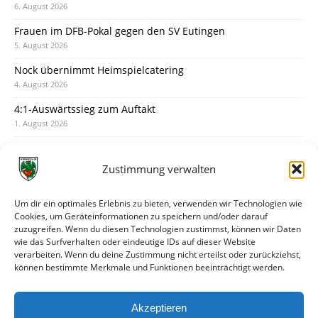
6. August 2026
Frauen im DFB-Pokal gegen den SV Eutingen
5. August 2026
Nock übernimmt Heimspielcatering
4. August 2026
4:1-Auswärtssieg zum Auftakt
1. August 2026
Pokal: Wormatia muss zu Schott Mainz
31. Juli 2026
Zustimmung verwalten
Wormatia trauert um Jürgen Dinger
30. Juli 2026
Um dir ein optimales Erlebnis zu bieten, verwenden wir Technologien wie
Cookies, um Geräteinformationen zu speichern und/oder darauf
Deine Spielminute: 89+1
zuzugreifen. Wenn du diesen Technologien zustimmst, können wir Daten
28. Juli 2026
wie das Surfverhalten oder eindeutige IDs auf dieser Website
verarbeiten. Wenn du deine Zustimmung nicht erteilst oder zurückziehst,
Neuer Rückensponsor
können bestimmte Merkmale und Funktionen beeinträchtigt werden.
28. Juli 2026
Neue Podcast-Folge: So tickt Björn!
Akzeptieren