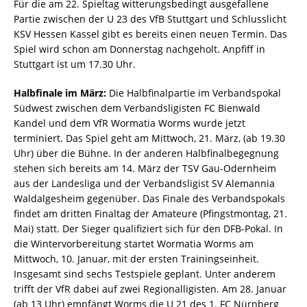
Für die am 22. Spieltag witterungsbedingt ausgefallene
Partie zwischen der U 23 des VfB Stuttgart und Schlusslicht
KSV Hessen Kassel gibt es bereits einen neuen Termin. Das
Spiel wird schon am Donnerstag nachgeholt. Anpfiff in
Stuttgart ist um 17.30 Uhr.
Halbfinale im März:
Die Halbfinalpartie im Verbandspokal
Südwest zwischen dem Verbandsligisten FC Bienwald
Kandel und dem VfR Wormatia Worms wurde jetzt
terminiert. Das Spiel geht am Mittwoch, 21. März, (ab 19.30
Uhr) über die Bühne. In der anderen Halbfinalbegegnung
stehen sich bereits am 14. März der TSV Gau-Odernheim
aus der Landesliga und der Verbandsligist SV Alemannia
Waldalgesheim gegenüber. Das Finale des Verbandspokals
findet am dritten Finaltag der Amateure (Pfingstmontag, 21.
Mai) statt. Der Sieger qualifiziert sich für den DFB-Pokal. In
die Wintervorbereitung startet Wormatia Worms am
Mittwoch, 10. Januar, mit der ersten Trainingseinheit.
Insgesamt sind sechs Testspiele geplant. Unter anderem
trifft der VfR dabei auf zwei Regionalligisten. Am 28. Januar
(ab 13 Uhr) empfängt Worms die U 21 des 1. FC Nürnberg