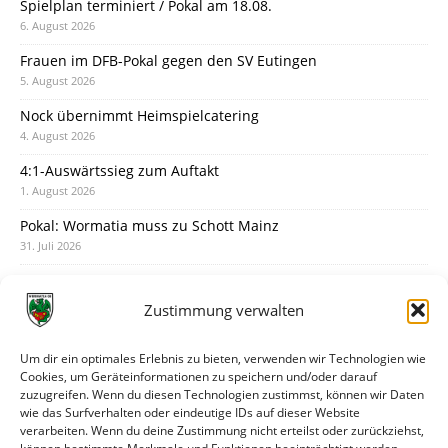
Spielplan terminiert / Pokal am 18.08.
6. August 2026
Frauen im DFB-Pokal gegen den SV Eutingen
5. August 2026
Nock übernimmt Heimspielcatering
4. August 2026
4:1-Auswärtssieg zum Auftakt
1. August 2026
Pokal: Wormatia muss zu Schott Mainz
31. Juli 2026
Wormatia trauert um Jürgen Dinger
30. Juli 2026
Zustimmung verwalten
Deine Spielminute: 89+1
28. Juli 2026
Um dir ein optimales Erlebnis zu bieten, verwenden wir Technologien wie
Cookies, um Geräteinformationen zu speichern und/oder darauf
Neuer Rückensponsor
zuzugreifen. Wenn du diesen Technologien zustimmst, können wir Daten
28. Juli 2026
wie das Surfverhalten oder eindeutige IDs auf dieser Website
verarbeiten. Wenn du deine Zustimmung nicht erteilst oder zurückziehst,
Neue Podcast-Folge: So tickt Björn!