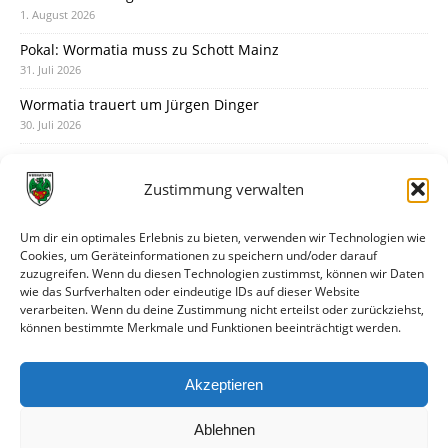
1. August 2026
Pokal: Wormatia muss zu Schott Mainz
31. Juli 2026
Wormatia trauert um Jürgen Dinger
30. Juli 2026
Deine Spielminute: 89+1
28. Juli 2026
Zustimmung verwalten
Neuer Rückensponsor
28. Juli 2026
Um dir ein optimales Erlebnis zu bieten, verwenden wir Technologien wie
Cookies, um Geräteinformationen zu speichern und/oder darauf
Neue Podcast-Folge: So tickt Björn!
zuzugreifen. Wenn du diesen Technologien zustimmst, können wir Daten
27. Juli 2026
wie das Surfverhalten oder eindeutige IDs auf dieser Website
verarbeiten. Wenn du deine Zustimmung nicht erteilst oder zurückziehst,
Eindrücke vom Stadionfest
können bestimmte Merkmale und Funktionen beeinträchtigt werden.
27. Juli 2026
Unterhaltsamer Abschlusstest mit später Niederlage
Akzeptieren
25. Juli 2026
Ablehnen