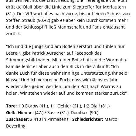
aus dem Nichts die Entscheidung, die Hereingabe von Roth
drückte Olali über die Linie zum Siegtreffer für Morlautern
(81.). Der VfR warf alles nach vorne, bis auf einen Schuss von
Steffen Straub (90.+2) gab es aber kein Durchkommen mehr
und der Schlusspfiff ließ Mannschaft und Fans enttäuscht
zurück.
"Ich und die Jungs sind am Boden zerstört und fühlen nur
Leere.", gibt Patrick Auracher auf Facebook das
Stimmungsbild wider. Mit einer Botschaft an die Wormatia-
Familie lenkt er aber auch den Blick in die Zukunft: "Ich
danke Euch für diese wahnsinninge Unterstützung, Ihr seid
klasse! Und ich verpreche Euch, dass wir nächstes Jahr
wieder alles geben werden, um den Pott nach Worms zu
holen. Wir stehen wieder auf und kommen stärker zurück!"
Tore:
1:0 Dorow (41.), 1:1 Oehler (61.), 1:2 Olali (81.)
Gelb:
Himmel (47.) / Sasse (31.), Dombaxi (90.)
Zuschauer:
2.410 in Pirmasens
Schiedsrichter:
Marco
Deyerling