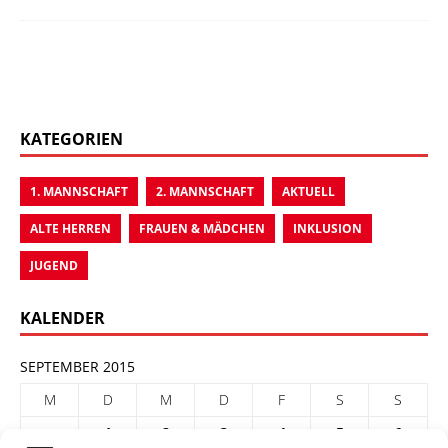
KATEGORIEN
1. MANNSCHAFT
2. MANNSCHAFT
AKTUELL
ALTE HERREN
FRAUEN & MÄDCHEN
INKLUSION
JUGEND
KALENDER
SEPTEMBER 2015
M
D
M
D
F
S
S
1
2
3
4
5
6