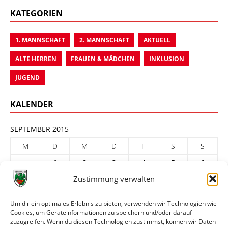
KATEGORIEN
1. MANNSCHAFT
2. MANNSCHAFT
AKTUELL
ALTE HERREN
FRAUEN & MÄDCHEN
INKLUSION
JUGEND
KALENDER
SEPTEMBER 2015
M
D
M
D
F
S
S
1
2
3
4
5
6
Zustimmung verwalten
7
8
9
10
11
12
13
14
15
16
17
18
19
20
Um dir ein optimales Erlebnis zu bieten, verwenden wir Technologien wie
Cookies, um Geräteinformationen zu speichern und/oder darauf
21
22
23
24
25
26
27
zuzugreifen. Wenn du diesen Technologien zustimmst, können wir Daten