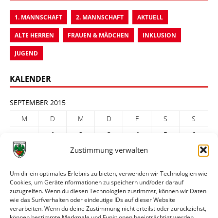
1. MANNSCHAFT
2. MANNSCHAFT
AKTUELL
ALTE HERREN
FRAUEN & MÄDCHEN
INKLUSION
JUGEND
KALENDER
SEPTEMBER 2015
M
D
M
D
F
S
S
1
2
3
4
5
6
Zustimmung verwalten
7
8
9
10
11
12
13
14
15
16
17
18
19
20
Um dir ein optimales Erlebnis zu bieten, verwenden wir Technologien wie
Cookies, um Geräteinformationen zu speichern und/oder darauf
21
22
23
24
25
26
27
zuzugreifen. Wenn du diesen Technologien zustimmst, können wir Daten
28
29
30
wie das Surfverhalten oder eindeutige IDs auf dieser Website
verarbeiten. Wenn du deine Zustimmung nicht erteilst oder zurückziehst,
« Aug.
Okt. »
können bestimmte Merkmale und Funktionen beeinträchtigt werden.