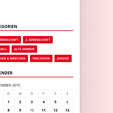
EGORIEN
MANNSCHAFT
2. MANNSCHAFT
UELL
ALTE HERREN
UEN & MÄDCHEN
INKLUSION
JUGEND
ENDER
EMBER 2015
D
M
D
F
S
S
1
2
3
4
5
6
8
9
10
11
12
13