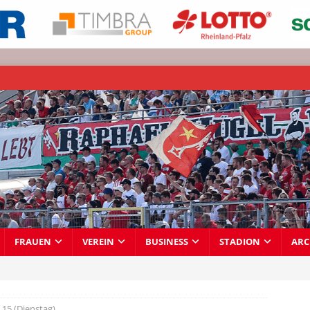
FRAUEN
VEREIN
BUSINESS
STADION
ARC
15 (Dienstag)