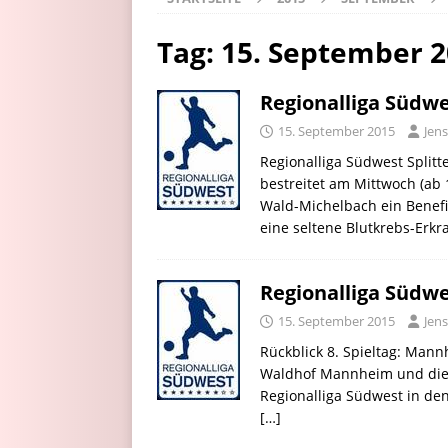
Tag:
15. September 
Regionalliga Südwe
15. September 2015
Jens
Regionalliga Südwest Splitt
bestreitet am Mittwoch (ab 
Wald-Michelbach ein Benefi
eine seltene Blutkrebs-Erk
Regionalliga Südwe
15. September 2015
Jens
Rückblick 8. Spieltag: Mann
Waldhof Mannheim und die S
Regionalliga Südwest in de
[…]