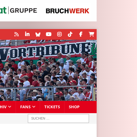
HIV
FANS
TICKETS
SHOP