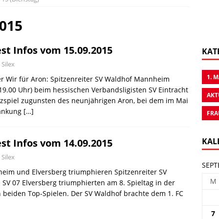
2015
st Infos vom 15.09.2015
KAT
 Silex
1. 
er Wir für Aron: Spitzenreiter SV Waldhof Mannheim
19.00 Uhr) beim hessischen Verbandsligisten SV Eintracht
AKT
zspiel zugunsten des neunjährigen Aron, bei dem im Mai
rankung
[…]
FRA
KAL
st Infos vom 14.09.2015
 Silex
SEPT
heim und Elversberg triumphieren Spitzenreiter SV
M
V 07 Elversberg triumphierten am 8. Spieltag in der
n beiden Top-Spielen. Der SV Waldhof brachte dem 1. FC
7