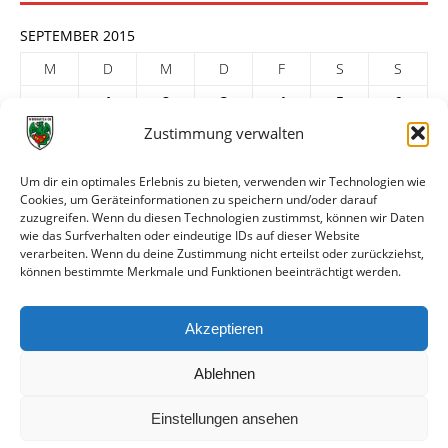
SEPTEMBER 2015
M
D
M
D
F
S
S
1
2
3
4
5
6
Zustimmung verwalten
7
8
9
10
11
12
13
14
15
16
17
18
19
20
Um dir ein optimales Erlebnis zu bieten, verwenden wir Technologien wie
Cookies, um Geräteinformationen zu speichern und/oder darauf
21
22
23
24
25
26
27
zuzugreifen. Wenn du diesen Technologien zustimmst, können wir Daten
28
29
30
wie das Surfverhalten oder eindeutige IDs auf dieser Website
verarbeiten. Wenn du deine Zustimmung nicht erteilst oder zurückziehst,
« Aug.
Okt. »
können bestimmte Merkmale und Funktionen beeinträchtigt werden.
ARCHIV
Akzeptieren
Ablehnen
Einstellungen ansehen