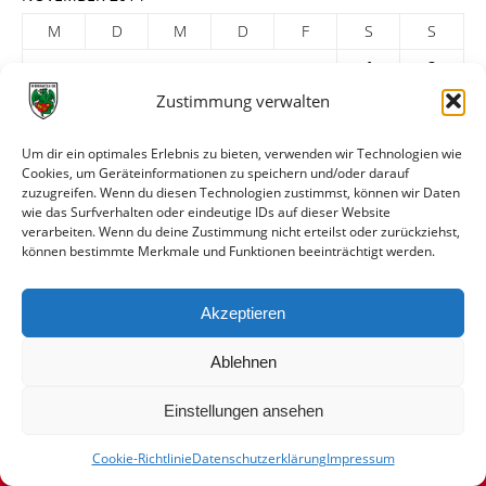
M
D
M
D
F
S
S
1
2
Zustimmung verwalten
3
4
5
6
7
8
9
10
11
12
13
14
15
16
Um dir ein optimales Erlebnis zu bieten, verwenden wir Technologien wie
17
18
19
20
21
22
23
Cookies, um Geräteinformationen zu speichern und/oder darauf
zuzugreifen. Wenn du diesen Technologien zustimmst, können wir Daten
24
25
26
27
28
29
30
wie das Surfverhalten oder eindeutige IDs auf dieser Website
verarbeiten. Wenn du deine Zustimmung nicht erteilst oder zurückziehst,
« Okt.
Dez. »
können bestimmte Merkmale und Funktionen beeinträchtigt werden.
ARCHIV
Akzeptieren
Ablehnen
Einstellungen ansehen
Cookie-Richtlinie
Datenschutzerklärung
Impressum
© VfR Wormatia Worms