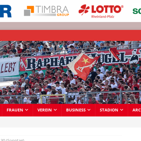
FRAUEN
VEREIN
BUSINESS
STADION
ARC
30 (Sonntag)