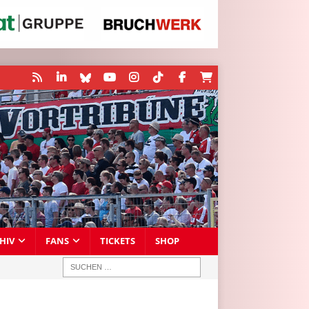
HIV
FANS
TICKETS
SHOP