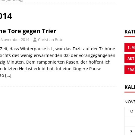
014
ne Tore gegen Trier
KAT
. November 2014
Christian Bub
1. 
 Zeit, dass Winterpause ist., war das Fazit auf der Tribüne
sichts des wenig erwärmenden 0:0 der vorangegangenen
AKT
ig Minuten. Dem ramponierten Rasen, der hoffentlich
n letzten Herbst erlebt hat, tut eine längere Pause
FRA
so
[…]
KAL
NOVE
M
3