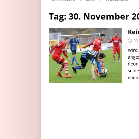
Tag:
30. November 2
Kei
30
Wird
ange
neunz
seine
eben