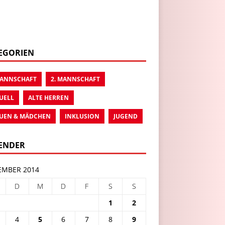
EGORIEN
MANNSCHAFT
2. MANNSCHAFT
UELL
ALTE HERREN
UEN & MÄDCHEN
INKLUSION
JUGEND
ENDER
MBER 2014
D
M
D
F
S
S
1
2
4
5
6
7
8
9