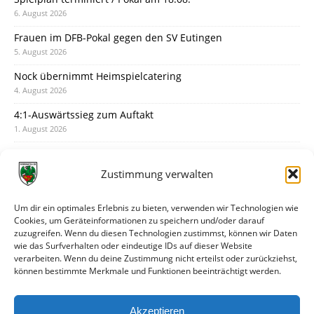
6. August 2026
Frauen im DFB-Pokal gegen den SV Eutingen
5. August 2026
Nock übernimmt Heimspielcatering
4. August 2026
4:1-Auswärtssieg zum Auftakt
1. August 2026
Pokal: Wormatia muss zu Schott Mainz
31. Juli 2026
Zustimmung verwalten
Wormatia trauert um Jürgen Dinger
30. Juli 2026
Um dir ein optimales Erlebnis zu bieten, verwenden wir Technologien wie
Cookies, um Geräteinformationen zu speichern und/oder darauf
Deine Spielminute: 89+1
zuzugreifen. Wenn du diesen Technologien zustimmst, können wir Daten
28. Juli 2026
wie das Surfverhalten oder eindeutige IDs auf dieser Website
verarbeiten. Wenn du deine Zustimmung nicht erteilst oder zurückziehst,
Neuer Rückensponsor
können bestimmte Merkmale und Funktionen beeinträchtigt werden.
28. Juli 2026
Neue Podcast-Folge: So tickt Björn!
Akzeptieren