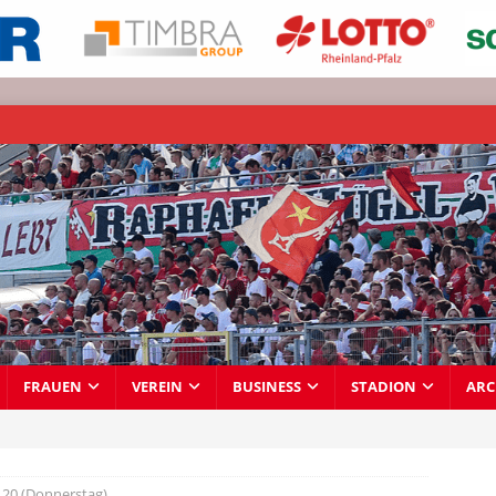
FRAUEN
VEREIN
BUSINESS
STADION
ARC
20 (Donnerstag)