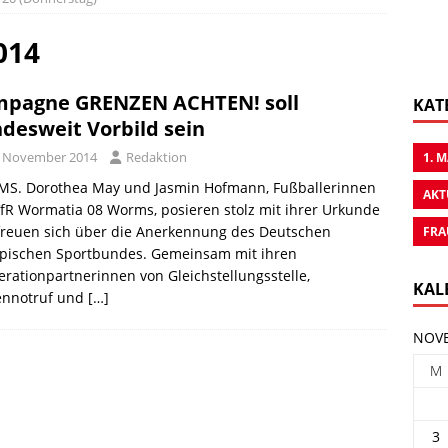
014
pagne GRENZEN ACHTEN! soll
KAT
desweit Vorbild sein
. November 2014
Redaktion
1. 
S. Dorothea May und Jasmin Hofmann, Fußballerinnen
AKT
fR Wormatia 08 Worms, posieren stolz mit ihrer Urkunde
freuen sich über die Anerkennung des Deutschen
FRA
pischen Sportbundes. Gemeinsam mit ihren
rationpartnerinnen von Gleichstellungsstelle,
KAL
ennotruf und
[…]
NOVE
M
3