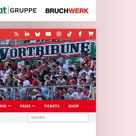
HIV
FANS
TICKETS
SHOP