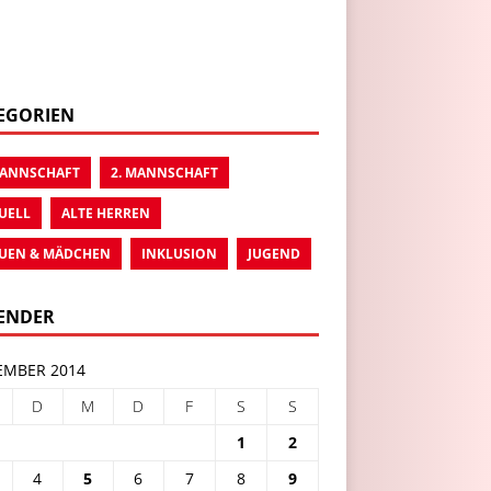
EGORIEN
MANNSCHAFT
2. MANNSCHAFT
UELL
ALTE HERREN
UEN & MÄDCHEN
INKLUSION
JUGEND
ENDER
MBER 2014
D
M
D
F
S
S
1
2
4
5
6
7
8
9