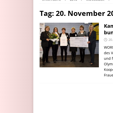
Tag:
20. November 2
Kam
bun
20
WORM
des V
und 
Olym
Koope
Frau