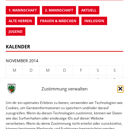
1. MANNSCHAFT
2. MANNSCHAFT
AKTUELL
ALTE HERREN
FRAUEN & MÄDCHEN
INKLUSION
JUGEND
KALENDER
NOVEMBER 2014
M
D
M
D
F
S
S
1
2
Zustimmung verwalten
3
4
5
6
7
8
9
10
11
12
13
14
15
16
Um dir ein optimales Erlebnis zu bieten, verwenden wir Technologien wie
Cookies, um Geräteinformationen zu speichern und/oder darauf
17
18
19
20
21
22
23
zuzugreifen. Wenn du diesen Technologien zustimmst, können wir Daten
24
25
26
27
28
29
30
wie das Surfverhalten oder eindeutige IDs auf dieser Website
verarbeiten. Wenn du deine Zustimmung nicht erteilst oder zurückziehst,
« Okt.
Dez. »
können bestimmte Merkmale und Funktionen beeinträchtigt werden.