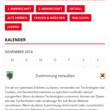
1. MANNSCHAFT
2. MANNSCHAFT
AKTUELL
ALTE HERREN
FRAUEN & MÄDCHEN
INKLUSION
JUGEND
KALENDER
NOVEMBER 2014
M
D
M
D
F
S
S
1
2
Zustimmung verwalten
3
4
5
6
7
8
9
10
11
12
13
14
15
16
Um dir ein optimales Erlebnis zu bieten, verwenden wir Technologien wie
Cookies, um Geräteinformationen zu speichern und/oder darauf
17
18
19
20
21
22
23
zuzugreifen. Wenn du diesen Technologien zustimmst, können wir Daten
24
25
26
27
28
29
30
wie das Surfverhalten oder eindeutige IDs auf dieser Website
verarbeiten. Wenn du deine Zustimmung nicht erteilst oder zurückziehst,
« Okt.
Dez. »
können bestimmte Merkmale und Funktionen beeinträchtigt werden.