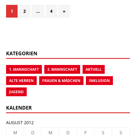
1
2
…
4
»
KATEGORIEN
1. MANNSCHAFT
2. MANNSCHAFT
AKTUELL
ALTE HERREN
FRAUEN & MÄDCHEN
INKLUSION
JUGEND
KALENDER
AUGUST 2012
M
D
M
D
F
S
S