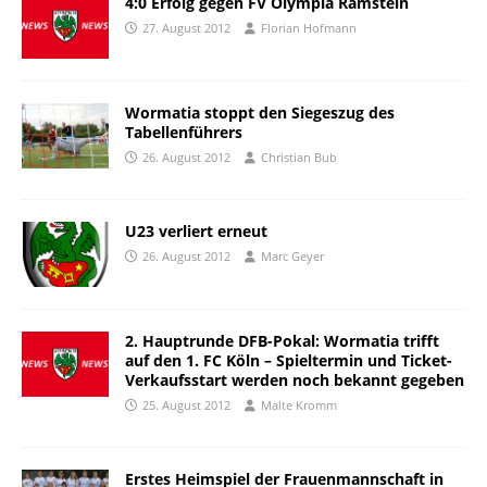
4:0 Erfolg gegen FV Olympia Ramstein
27. August 2012
Florian Hofmann
Wormatia stoppt den Siegeszug des
Tabellenführers
26. August 2012
Christian Bub
U23 verliert erneut
26. August 2012
Marc Geyer
2. Hauptrunde DFB-Pokal: Wormatia trifft
auf den 1. FC Köln – Spieltermin und Ticket-
Verkaufsstart werden noch bekannt gegeben
25. August 2012
Malte Kromm
Erstes Heimspiel der Frauenmannschaft in