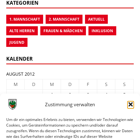
KATEGORIEN
1. MANNSCHAFT
2. MANNSCHAFT
AKTUELL
ALTE HERREN
FRAUEN & MÄDCHEN
INKLUSION
JUGEND
KALENDER
AUGUST 2012
M
D
M
D
F
S
S
1
2
3
4
5
Zustimmung verwalten
6
7
8
9
10
11
12
13
14
15
16
17
18
19
Um dir ein optimales Erlebnis zu bieten, verwenden wir Technologien wie
Cookies, um Geräteinformationen zu speichern und/oder darauf
20
21
22
23
24
25
26
zuzugreifen. Wenn du diesen Technologien zustimmst, können wir Daten
27
28
29
30
31
wie das Surfverhalten oder eindeutige IDs auf dieser Website