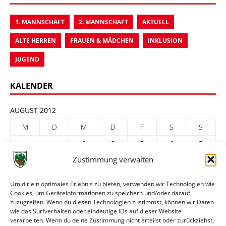
1. MANNSCHAFT
2. MANNSCHAFT
AKTUELL
ALTE HERREN
FRAUEN & MÄDCHEN
INKLUSION
JUGEND
KALENDER
AUGUST 2012
M
D
M
D
F
S
S
1
2
3
4
5
Zustimmung verwalten
6
7
8
9
10
11
12
13
14
15
16
17
18
19
Um dir ein optimales Erlebnis zu bieten, verwenden wir Technologien wie
Cookies, um Geräteinformationen zu speichern und/oder darauf
20
21
22
23
24
25
26
zuzugreifen. Wenn du diesen Technologien zustimmst, können wir Daten
27
28
29
30
31
wie das Surfverhalten oder eindeutige IDs auf dieser Website
verarbeiten. Wenn du deine Zustimmung nicht erteilst oder zurückziehst,
« Juli
Sep. »