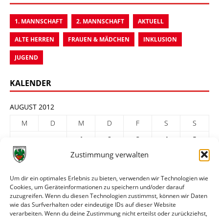
1. MANNSCHAFT
2. MANNSCHAFT
AKTUELL
ALTE HERREN
FRAUEN & MÄDCHEN
INKLUSION
JUGEND
KALENDER
AUGUST 2012
M
D
M
D
F
S
S
1
2
3
4
5
Zustimmung verwalten
6
7
8
9
10
11
12
13
14
15
16
17
18
19
Um dir ein optimales Erlebnis zu bieten, verwenden wir Technologien wie
Cookies, um Geräteinformationen zu speichern und/oder darauf
20
21
22
23
24
25
26
zuzugreifen. Wenn du diesen Technologien zustimmst, können wir Daten
27
28
29
30
31
wie das Surfverhalten oder eindeutige IDs auf dieser Website
verarbeiten. Wenn du deine Zustimmung nicht erteilst oder zurückziehst,
« Juli
Sep. »