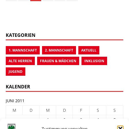
KATEGORIEN
1. MANNSCHAFT
2. MANNSCHAFT
AKTUELL
ALTE HERREN
FRAUEN & MÄDCHEN
INKLUSION
JUGEND
KALENDER
JUNI 2011
M
D
M
D
F
S
S
1
2
3
4
5
Zustimmung verwalten