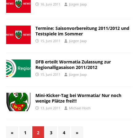
16. Juni 2011
Jürgen Jaap
Termine: Saisonvorbereitung 2011/2012 und
Testspiele im Sommer
15. Juni 2011
Jürgen Jaap
DFB erteilt Wormatia Zulassung zur
Regionalligasaison 2011/2012
15. Juni 2011
Jürgen Jaap
Mini-Kicker-Tag bei Wormatia/ Nur noch
wenige Plätze frei!!!
13. Juni 2011
Michael Hoch
«
1
2
3
4
»