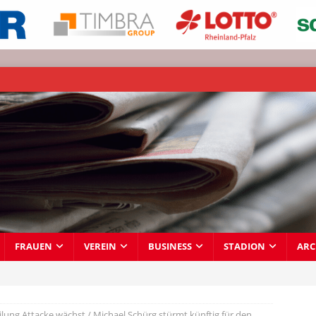
FRAUEN
VEREIN
BUSINESS
STADION
ARC
ilung Attacke wächst / Michael Schürg stürmt künftig für den