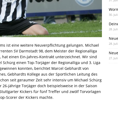
31. Jul
Worm
30. Jul
Dein
28. Jul
Neue
28. Jul
rms ist eine weitere Neuverpflichtung gelungen. Michael
renten SV Darmstadt 98, dem Meister der Regionalliga
Neue 
, hat einen Ein-Jahres-Kontrakt unterzeichnet. Wir sind
27. Jul
el Schürg einen Top-Torjäger der Regionalliga und 3. Liga
gewinnen konnten, berichtet Marcel Gebhardt von
nes, Gebhardts Kollege aus der Sportlichen Leitung des
s schon seit geraumer Zeit sehr intensiv um Michael Schürg
r 26-jährige Torjäger doch beispielsweise in der Saison
tuttgarter Kickers für fünf Treffer und zwölf Torvorlagen
Top-Scorer der Kickers machte.