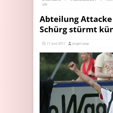
VfR
Abteilung Attacke
Schürg stürmt kün
17. Juni 2011
Jürgen Jaap