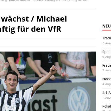
 wächst / Michael
ftig für den VfR
NEU
Trad
7. Aug
Spiel
6. Aug
Frau
5. Aug
Nock
4. Aug
4:1-
1. Aug
Poka