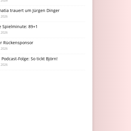
i 2026
atia trauert um Jürgen Dinger
i 2026
e Spielminute: 89+1
i 2026
r Rückensponsor
i 2026
Podcast-Folge: So tickt Björn!
i 2026