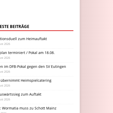
ESTE BEITRÄGE
itionsduell zum Heimauftakt
ust 2026
plan terminiert / Pokal am 18.08.
ust 2026
en im DFB-Pokal gegen den SV Eutingen
ust 2026
 übernimmt Heimspielcatering
ust 2026
Auswärtssieg zum Auftakt
ust 2026
l: Wormatia muss zu Schott Mainz