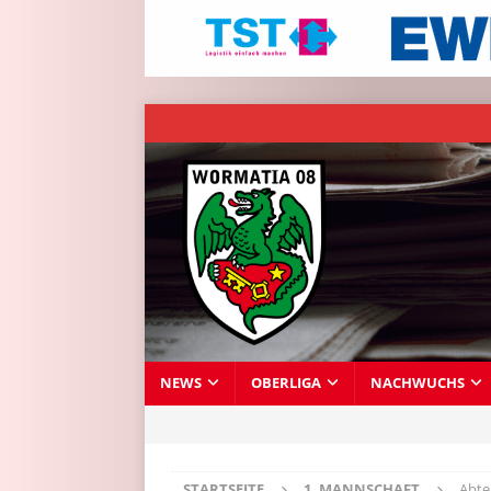
NEWS
OBERLIGA
NACHWUCHS
STARTSEITE
1. MANNSCHAFT
Abte