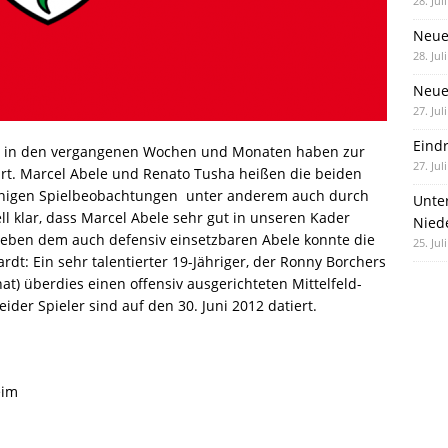
28. Jul
Neue
28. Jul
Neue 
27. Jul
Eind
en in den vergangenen Wochen und Monaten haben zur
27. Jul
ührt. Marcel Abele und Renato Tusha heißen die beiden
inigen Spielbeobachtungen  unter anderem auch durch
Unte
ll klar, dass Marcel Abele sehr gut in unseren Kader
Nied
Neben dem auch defensiv einsetzbaren Abele konnte die
25. Jul
dt: Ein sehr talentierter 19-Jähriger, der Ronny Borchers
t) überdies einen offensiv ausgerichteten Mittelfeld-
der Spieler sind auf den 30. Juni 2012 datiert.
eim