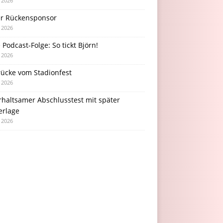
i 2026
r Rückensponsor
i 2026
Podcast-Folge: So tickt Björn!
i 2026
rücke vom Stadionfest
i 2026
rhaltsamer Abschlusstest mit später
erlage
i 2026