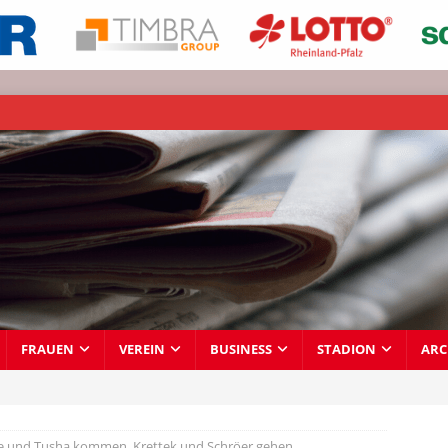
FRAUEN
VEREIN
BUSINESS
STADION
ARC
e und Tusha kommen, Krettek und Schröer gehen