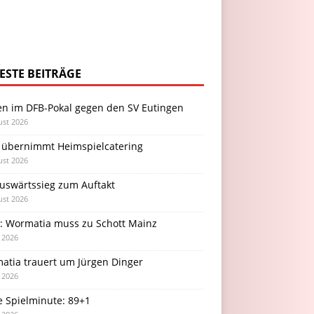
ESTE BEITRÄGE
en im DFB-Pokal gegen den SV Eutingen
ust 2026
 übernimmt Heimspielcatering
ust 2026
Auswärtssieg zum Auftakt
ust 2026
l: Wormatia muss zu Schott Mainz
i 2026
atia trauert um Jürgen Dinger
i 2026
e Spielminute: 89+1