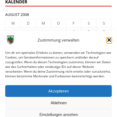
KALENDER
AUGUST 2008
M
D
M
D
F
S
S
1
2
3
Zustimmung verwalten
4
5
6
7
8
9
10
11
12
13
14
15
16
17
Um dir ein optimales Erlebnis zu bieten, verwenden wir Technologien wie
Cookies, um Geräteinformationen zu speichern und/oder darauf
18
19
20
21
22
23
24
zuzugreifen. Wenn du diesen Technologien zustimmst, können wir Daten
25
26
27
28
29
30
31
wie das Surfverhalten oder eindeutige IDs auf dieser Website
verarbeiten. Wenn du deine Zustimmung nicht erteilst oder zurückziehst,
« Juli
Sep. »
können bestimmte Merkmale und Funktionen beeinträchtigt werden.
ARCHIV
Akzeptieren
Ablehnen
Einstellungen ansehen