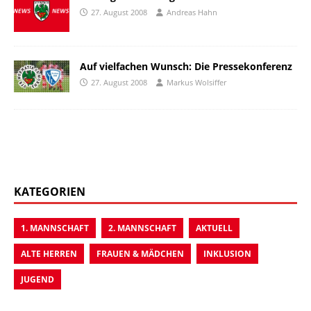
27. August 2008
Andreas Hahn
Auf vielfachen Wunsch: Die Pressekonferenz
27. August 2008
Markus Wolsiffer
KATEGORIEN
1. MANNSCHAFT
2. MANNSCHAFT
AKTUELL
ALTE HERREN
FRAUEN & MÄDCHEN
INKLUSION
JUGEND