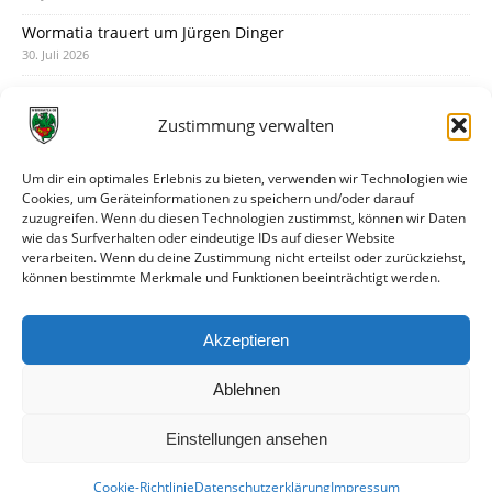
Wormatia trauert um Jürgen Dinger
30. Juli 2026
Deine Spielminute: 89+1
28. Juli 2026
Zustimmung verwalten
Neuer Rückensponsor
28. Juli 2026
Um dir ein optimales Erlebnis zu bieten, verwenden wir Technologien wie
Cookies, um Geräteinformationen zu speichern und/oder darauf
Neue Podcast-Folge: So tickt Björn!
zuzugreifen. Wenn du diesen Technologien zustimmst, können wir Daten
27. Juli 2026
wie das Surfverhalten oder eindeutige IDs auf dieser Website
verarbeiten. Wenn du deine Zustimmung nicht erteilst oder zurückziehst,
Eindrücke vom Stadionfest
können bestimmte Merkmale und Funktionen beeinträchtigt werden.
27. Juli 2026
Unterhaltsamer Abschlusstest mit später Niederlage
Akzeptieren
25. Juli 2026
Ablehnen
Einstellungen ansehen
Cookie-Richtlinie
Datenschutzerklärung
Impressum