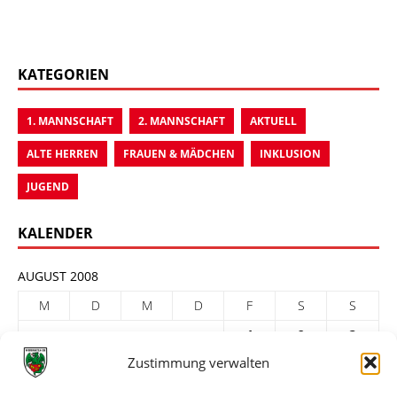
KATEGORIEN
1. MANNSCHAFT
2. MANNSCHAFT
AKTUELL
ALTE HERREN
FRAUEN & MÄDCHEN
INKLUSION
JUGEND
KALENDER
AUGUST 2008
M
D
M
D
F
S
S
1
2
3
Zustimmung verwalten
4
5
6
7
8
9
10
11
12
13
14
15
16
17