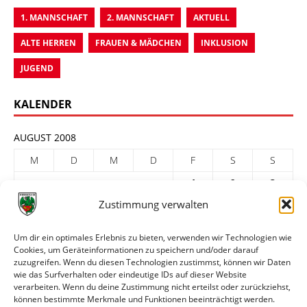
1. MANNSCHAFT
2. MANNSCHAFT
AKTUELL
ALTE HERREN
FRAUEN & MÄDCHEN
INKLUSION
JUGEND
KALENDER
AUGUST 2008
M
D
M
D
F
S
S
1
2
3
Zustimmung verwalten
4
5
6
7
8
9
10
11
12
13
14
15
16
17
Um dir ein optimales Erlebnis zu bieten, verwenden wir Technologien wie
Cookies, um Geräteinformationen zu speichern und/oder darauf
18
19
20
21
22
23
24
zuzugreifen. Wenn du diesen Technologien zustimmst, können wir Daten
25
26
27
28
29
30
31
wie das Surfverhalten oder eindeutige IDs auf dieser Website
verarbeiten. Wenn du deine Zustimmung nicht erteilst oder zurückziehst,
« Juli
Sep. »
können bestimmte Merkmale und Funktionen beeinträchtigt werden.