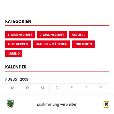
KATEGORIEN
1. MANNSCHAFT
2. MANNSCHAFT
AKTUELL
ALTE HERREN
FRAUEN & MÄDCHEN
INKLUSION
JUGEND
KALENDER
AUGUST 2008
M
D
M
D
F
S
S
1
2
3
Zustimmung verwalten
4
5
6
7
8
9
10
11
12
13
14
15
16
17