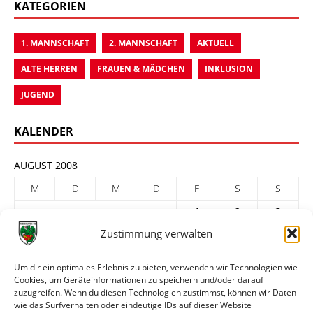
KATEGORIEN
1. MANNSCHAFT
2. MANNSCHAFT
AKTUELL
ALTE HERREN
FRAUEN & MÄDCHEN
INKLUSION
JUGEND
KALENDER
AUGUST 2008
M
D
M
D
F
S
S
1
2
3
Zustimmung verwalten
4
5
6
7
8
9
10
11
12
13
14
15
16
17
Um dir ein optimales Erlebnis zu bieten, verwenden wir Technologien wie
Cookies, um Geräteinformationen zu speichern und/oder darauf
18
19
20
21
22
23
24
zuzugreifen. Wenn du diesen Technologien zustimmst, können wir Daten
25
26
27
28
29
30
31
wie das Surfverhalten oder eindeutige IDs auf dieser Website