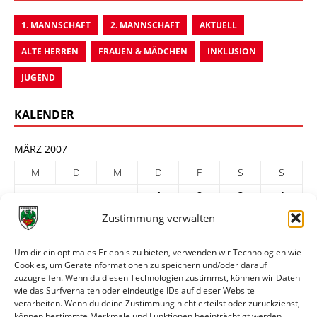
1. MANNSCHAFT
2. MANNSCHAFT
AKTUELL
ALTE HERREN
FRAUEN & MÄDCHEN
INKLUSION
JUGEND
KALENDER
MÄRZ 2007
M
D
M
D
F
S
S
1
2
3
4
Zustimmung verwalten
5
6
7
8
9
10
11
12
13
14
15
16
17
18
Um dir ein optimales Erlebnis zu bieten, verwenden wir Technologien wie
Cookies, um Geräteinformationen zu speichern und/oder darauf
19
20
21
22
23
24
25
zuzugreifen. Wenn du diesen Technologien zustimmst, können wir Daten
26
27
28
29
30
31
wie das Surfverhalten oder eindeutige IDs auf dieser Website
verarbeiten. Wenn du deine Zustimmung nicht erteilst oder zurückziehst,
« Feb.
Apr. »
können bestimmte Merkmale und Funktionen beeinträchtigt werden.