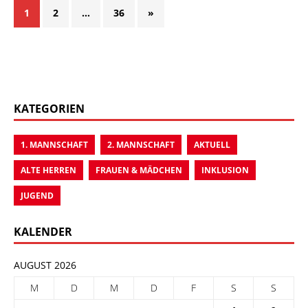
1
2
…
36
»
KATEGORIEN
1. MANNSCHAFT
2. MANNSCHAFT
AKTUELL
ALTE HERREN
FRAUEN & MÄDCHEN
INKLUSION
JUGEND
KALENDER
AUGUST 2026
M
D
M
D
F
S
S