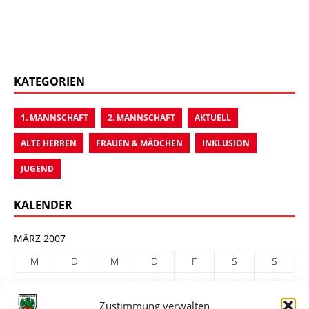
KATEGORIEN
1. MANNSCHAFT
2. MANNSCHAFT
AKTUELL
ALTE HERREN
FRAUEN & MÄDCHEN
INKLUSION
JUGEND
KALENDER
MÄRZ 2007
M
D
M
D
F
S
S
1
2
3
4
Zustimmung verwalten
5
6
7
8
9
10
11