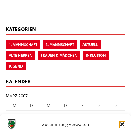
KATEGORIEN
1. MANNSCHAFT
2. MANNSCHAFT
AKTUELL
ALTE HERREN
FRAUEN & MÄDCHEN
INKLUSION
JUGEND
KALENDER
MÄRZ 2007
M
D
M
D
F
S
S
1
2
3
4
Zustimmung verwalten
5
6
7
8
9
10
11