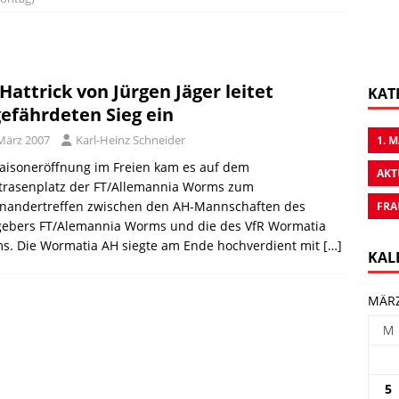
 Hattrick von Jürgen Jäger leitet
KAT
efährdeten Sieg ein
 März 2007
Karl-Heinz Schneider
1. 
aisoneröffnung im Freien kam es auf dem
AKT
trasenplatz der FT/Allemannia Worms zum
inandertreffen zwischen den AH-Mannschaften des
FRA
gebers FT/Alemannia Worms und die des VfR Wormatia
s. Die Wormatia AH siegte am Ende hochverdient mit
[…]
KAL
MÄRZ
M
5