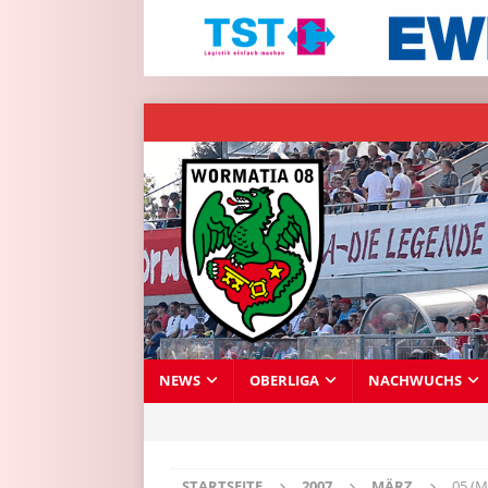
NEWS
OBERLIGA
NACHWUCHS
STARTSEITE
2007
MÄRZ
05 (M