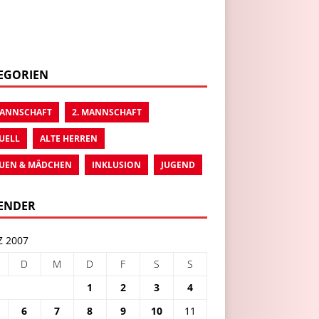
EGORIEN
MANNSCHAFT
2. MANNSCHAFT
UELL
ALTE HERREN
UEN & MÄDCHEN
INKLUSION
JUGEND
ENDER
 2007
D
M
D
F
S
S
1
2
3
4
6
7
8
9
10
11