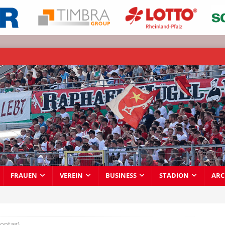
FRAUEN
VEREIN
BUSINESS
STADION
ARC
ontag)