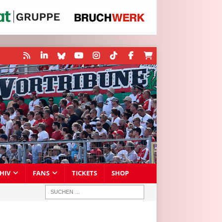
HIV
FANS
TICKETS
SHOP