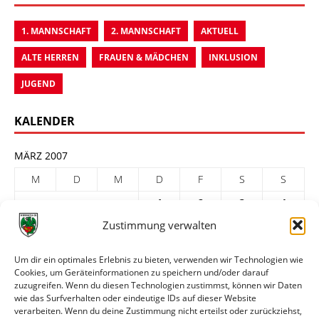
1. MANNSCHAFT
2. MANNSCHAFT
AKTUELL
ALTE HERREN
FRAUEN & MÄDCHEN
INKLUSION
JUGEND
KALENDER
MÄRZ 2007
M
D
M
D
F
S
S
1
2
3
4
Zustimmung verwalten
5
6
7
8
9
10
11
12
13
14
15
16
17
18
Um dir ein optimales Erlebnis zu bieten, verwenden wir Technologien wie
Cookies, um Geräteinformationen zu speichern und/oder darauf
19
20
21
22
23
24
25
zuzugreifen. Wenn du diesen Technologien zustimmst, können wir Daten
26
27
28
29
30
31
wie das Surfverhalten oder eindeutige IDs auf dieser Website
verarbeiten. Wenn du deine Zustimmung nicht erteilst oder zurückziehst,
« Feb.
Apr. »