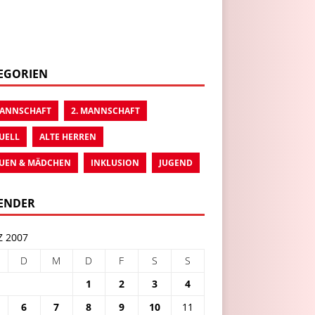
EGORIEN
MANNSCHAFT
2. MANNSCHAFT
UELL
ALTE HERREN
UEN & MÄDCHEN
INKLUSION
JUGEND
ENDER
 2007
D
M
D
F
S
S
1
2
3
4
6
7
8
9
10
11