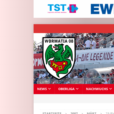
NEWS
OBERLIGA
NACHWUCHS
STARTSEITE
2007
MÄRZ
23 (Fr