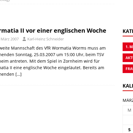
matia II vor einer englischen Woche
KAT
. März 2007
Karl-Heinz Schneider
1. 
zweite Mannschaft des VfR Wormatia Worms muss am
enden Sonntag, 25.03.2007 um 15:00 Uhr, beim TSV
AKT
eim antreten. Mit dem Spiel in Zornheim wird für
tia II eine englische Woche eingeläutet. Bereits am
FRA
menden
[…]
KAL
MÄRZ
M
5