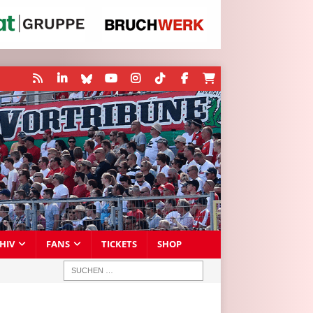
HIV
FANS
TICKETS
SHOP