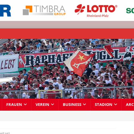
FRAUEN
VEREIN
BUSINESS
STADION
ARC
eitag)