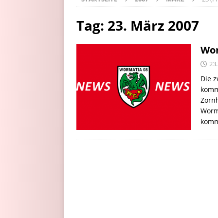
Tag:
23. März 2007
Wor
23
Die 
komm
Zornh
Worma
kom