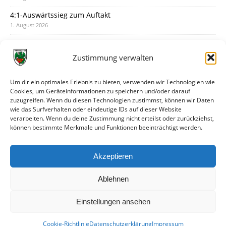
4:1-Auswärtssieg zum Auftakt
1. August 2026
Pokal: Wormatia muss zu Schott Mainz
31. Juli 2026
Zustimmung verwalten
Wormatia trauert um Jürgen Dinger
30. Juli 2026
Um dir ein optimales Erlebnis zu bieten, verwenden wir Technologien wie
Cookies, um Geräteinformationen zu speichern und/oder darauf
Deine Spielminute: 89+1
zuzugreifen. Wenn du diesen Technologien zustimmst, können wir Daten
28. Juli 2026
wie das Surfverhalten oder eindeutige IDs auf dieser Website
verarbeiten. Wenn du deine Zustimmung nicht erteilst oder zurückziehst,
Neuer Rückensponsor
können bestimmte Merkmale und Funktionen beeinträchtigt werden.
28. Juli 2026
Neue Podcast-Folge: So tickt Björn!
Akzeptieren
27. Juli 2026
Ablehnen
Einstellungen ansehen
Cookie-Richtlinie
Datenschutzerklärung
Impressum