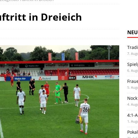
tritt in Dreieich
NEU
Trad
7. Aug
Spiel
6. Aug
Frau
5. Aug
Nock
4. Aug
4:1-
1. Aug
Poka