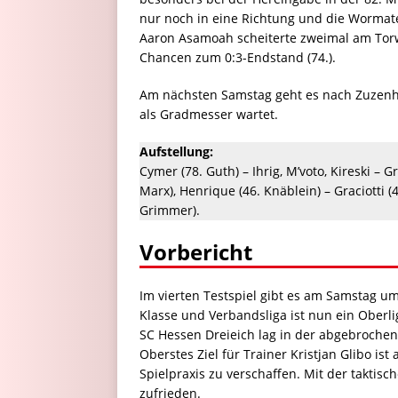
nur noch in eine Richtung und die Wormat
Aaron Asamoah scheiterte zweimal am Torwar
Chancen zum 0:3-Endstand (74.).
Am nächsten Samstag geht es nach Zuzenhau
als Gradmesser wartet.
Aufstellung:
Cymer (78. Guth) – Ihrig, M’voto, Kireski – 
Marx), Henrique (46. Knäblein) – Graciotti (4
Grimmer).
Vorbericht
Im vierten Testspiel gibt es am Samstag u
Klasse und Verbandsliga ist nun ein Oberli
SC Hessen Dreieich lag in der abgebrochene
Oberstes Ziel für Trainer Kristjan Glibo is
Spielpraxis zu verschaffen. Mit der taktis
zufrieden.