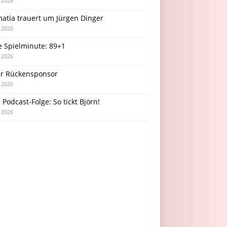
i 2026
atia trauert um Jürgen Dinger
i 2026
e Spielminute: 89+1
i 2026
r Rückensponsor
i 2026
Podcast-Folge: So tickt Björn!
i 2026