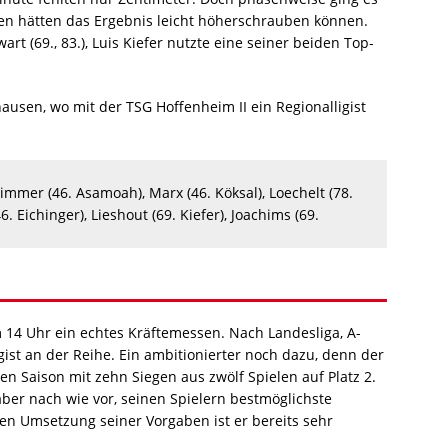
en hätten das Ergebnis leicht höherschrauben können.
t (69., 83.), Luis Kiefer nutzte eine seiner beiden Top-
sen, wo mit der TSG Hoffenheim II ein Regionalligist
Grimmer (46. Asamoah), Marx (46. Köksal), Loechelt (78.
6. Eichinger), Lieshout (69. Kiefer), Joachims (69.
m 14 Uhr ein echtes Kräftemessen. Nach Landesliga, A-
gist an der Reihe. Ein ambitionierter noch dazu, denn der
n Saison mit zehn Siegen aus zwölf Spielen auf Platz 2.
t aber nach wie vor, seinen Spielern bestmöglichste
chen Umsetzung seiner Vorgaben ist er bereits sehr