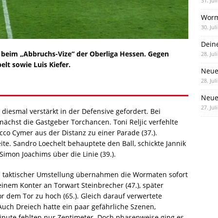
31. Jul
Worm
30. Jul
Dein
g beim „Abbruchs-Vize“ der Oberliga Hessen. Gegen
28. Jul
lt sowie Luis Kiefer.
Neue
28. Jul
Neue 
27. Jul
iesmal verstärkt in der Defensive gefordert. Bei
ächst die Gastgeber Torchancen. Toni Reljic verfehlte
co Cymer aus der Distanz zu einer Parade (37.).
ite. Sandro Loechelt behauptete den Ball, schickte Jannik
imon Joachims über die Linie (39.).
d taktischer Umstellung übernahmen die Wormaten sofort
 einem Konter an Torwart Steinbrecher (47.), später
vor dem Tor zu hoch (65.). Gleich darauf verwertete
 Auch Dreiech hatte ein paar gefährliche Szenen,
inute fehlten nur Zentimeter. Doch phasenweise ging es