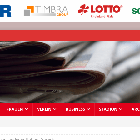
FRAUEN
VEREIN
BUSINESS
STADION
ARC
zeugender Auftritt in Dreieich