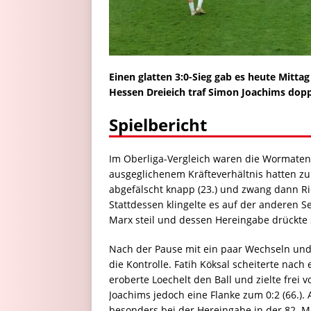
Einen glatten 3:0-Sieg gab es heute Mitta
Hessen Dreieich traf Simon Joachims doppe
Spielbericht
Im Oberliga-Vergleich waren die Wormaten d
ausgeglichenem Kräfteverhältnis hatten zun
abgefälscht knapp (23.) und zwang dann Ric
Stattdessen klingelte es auf der anderen Se
Marx steil und dessen Hereingabe drückte S
Nach der Pause mit ein paar Wechseln un
die Kontrolle. Fatih Köksal scheiterte nach
eroberte Loechelt den Ball und zielte frei 
Joachims jedoch eine Flanke zum 0:2 (66.).
besonders bei der Hereingabe in der 82. M