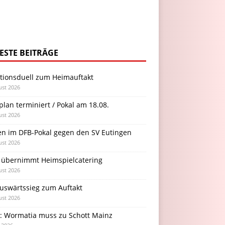
ESTE BEITRÄGE
itionsduell zum Heimauftakt
ust 2026
plan terminiert / Pokal am 18.08.
ust 2026
en im DFB-Pokal gegen den SV Eutingen
ust 2026
 übernimmt Heimspielcatering
ust 2026
Auswärtssieg zum Auftakt
ust 2026
l: Wormatia muss zu Schott Mainz