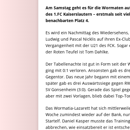
Am Samstag geht es für die Wormaten auf 
des 1.FC Kaiserslautern – erstmals seit vi
benachbarten Platz 4.
Es wird ein Nachmittag des Wiedersehens, 
Ludwig und Pascal Nicklis auf ihren Ex-Cl
Vergangenheit mit der U21 des FCK. Sogar e
der Roten Teufel ist Tom Dahlke.
Der Tabellenachte ist gut in Form seit de
ging mit 0:1 verloren. Ansonsten gab es dr
Gegentor. Das neue Jahr begann mit einem
später gab es drei Auswärtssiege gegen RW 
SV Gonsenheim (3:0). Gerade das Spiel ge
aber mit zwei Vorlagen, blieb dabei Top-To
Das Wormatia-Lazarett hat sich mittlerweile 
Woche zumindest wieder auf der Bank, nun
Startelf. Daniel Kasper musste das Train
abbrechen, wie einsatzbereit er ist entsche