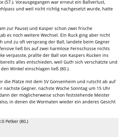
 (57.). Vorausgegangen war erneut ein Ballverlust,
ehlpass und weil nicht richtig nachgesetzt wurde, hatte
am zur Pause) und Kasper schon zwei frische
gab es noch weitere Wechsel. Ein Ruck ging aber nicht
ch und zu oft versprang der Ball, landete beim Gegner
efensive ließ bis auf zwei harmlose Fernschüsse nichts
ke verpasste, prallte der Ball von Kaspers Rücken ins
bereits alles entschieden, weil Guth sich verschätzte und
den Winkel einschlagen ließ (80.).
er die Plätze mit dem SV Gonsenheim und rutscht ab auf
er nächste Gegner, nächste Woche Sonntag um 15 Uhr
 dann der möglicherweise schon feststehende Meister
e also, in denen die Wormaten wieder ein anderes Gesicht
:0 Petker (80.)