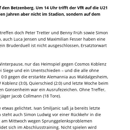
den Betzenberg. Um 14 Uhr trifft der VfR auf die U21
elen Jahren aber nicht im Stadion, sondern auf dem
treffen doch Peter Tretter und Benny Früh sowie Simon
ub, auch Luca Jensen und Maximilian Fesser haben eine
in Bruderduell ist nicht ausgeschlossen, Ersatztorwart
r Winterpause, nur das Heimspiel gegen Cosmos Koblenz
ei Siege und ein Unentschieden – und die alle ohne
 0:0 gegen die erstarkte Alemannia aus Waldalgesheim,
Koblenz (3:0), Quierschied (2:0) und letzte Woche beim
gen Gonsenheim war ein Ausrufezeichen. Ohne Treffer,
rjäger Jacob Collmann (18 Tore).
etwas gelichtet. Ivan Smiljanic saß ja bereits letzte
 steht auch Simon Ludwig vor einer Rückkehr in die
ing am Mittwoch wegen Sprunggelenksproblemen
idet sich im Abschlusstraining. Nicht spielen wird