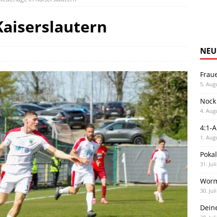
Kaiserslautern
NEU
Frau
5. Aug
Nock
4. Aug
4:1-
1. Aug
Poka
31. Jul
Worm
30. Jul
Dein