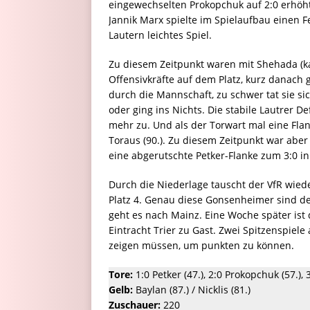
eingewechselten Prokopchuk auf 2:0 erhöhte
Jannik Marx spielte im Spielaufbau einen F
Lautern leichtes Spiel.
Zu diesem Zeitpunkt waren mit Shehada (k
Offensivkräfte auf dem Platz, kurz danach 
durch die Mannschaft, zu schwer tat sie si
oder ging ins Nichts. Die stabile Lautrer D
mehr zu. Und als der Torwart mal eine Flan
Toraus (90.). Zu diesem Zeitpunkt war aber 
eine abgerutschte Petker-Flanke zum 3:0 in 
Durch die Niederlage tauscht der VfR wied
Platz 4. Genau diese Gonsenheimer sind d
geht es nach Mainz. Eine Woche später ist
Eintracht Trier zu Gast. Zwei Spitzenspiel
zeigen müssen, um punkten zu können.
Tore:
1:0 Petker (47.), 2:0 Prokopchuk (57.), 3
Gelb:
Baylan (87.) / Nicklis (81.)
Zuschauer:
220