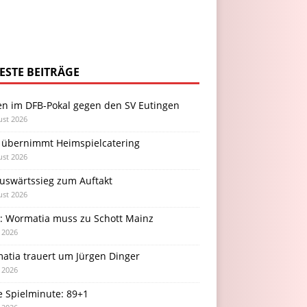
ESTE BEITRÄGE
en im DFB-Pokal gegen den SV Eutingen
ust 2026
 übernimmt Heimspielcatering
ust 2026
Auswärtssieg zum Auftakt
ust 2026
l: Wormatia muss zu Schott Mainz
i 2026
atia trauert um Jürgen Dinger
i 2026
e Spielminute: 89+1