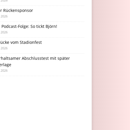
i 2026
r Rückensponsor
i 2026
Podcast-Folge: So tickt Björn!
i 2026
rücke vom Stadionfest
i 2026
rhaltsamer Abschlusstest mit später
erlage
i 2026