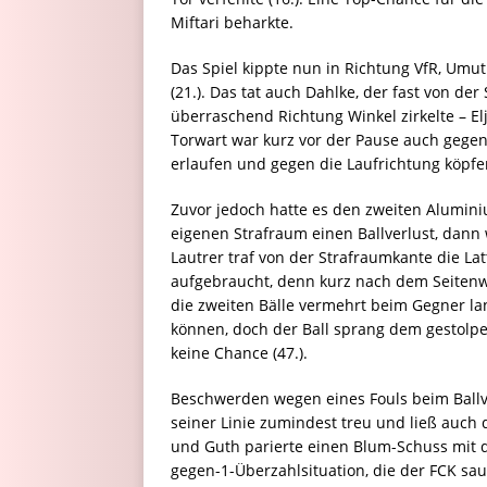
Miftari beharkte.
Das Spiel kippte nun in Richtung VfR, Umu
(21.). Das tat auch Dahlke, der fast von 
überraschend Richtung Winkel zirkelte – Elj
Torwart war kurz vor der Pause auch gegen 
erlaufen und gegen die Laufrichtung köpfen
Zuvor jedoch hatte es den zweiten Alumini
eigenen Strafraum einen Ballverlust, dann
Lautrer traf von der Strafraumkante die Lat
aufgebraucht, denn kurz nach dem Seitenwe
die zweiten Bälle vermehrt beim Gegner lan
können, doch der Ball sprang dem gestolpe
keine Chance (47.).
Beschwerden wegen eines Fouls beim Ballver
seiner Linie zumindest treu und ließ auch 
und Guth parierte einen Blum-Schuss mit de
gegen-1-Überzahlsituation, die der FCK sa