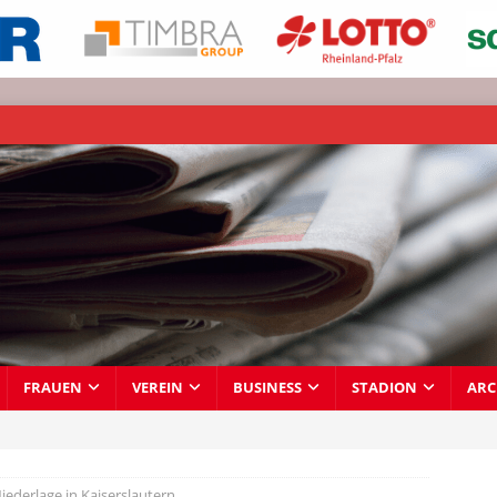
FRAUEN
VEREIN
BUSINESS
STADION
ARC
Niederlage in Kaiserslautern