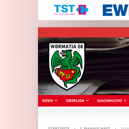
NEWS
OBERLIGA
NACHWUCHS
STARTSEITE
1. MANNSCHAFT
3:0-