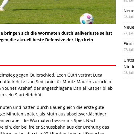
28. Jul
Neue
28. Jul
Neue 
 bringen sich die Wormaten durch Ballverluste selbst
27. Jul
gen die aktuell beste Defensive der Liga kein
Eind
27. Jul
Unte
Nied
25. Jul
imsieg gegen Quierschied. Leon Guth vertrat Luca
 dafür kehrte Ivan Smiljanic für Moritz Maurer zurück in
n Younes Azahaf, der angeschlagene Daniel Kasper blieb
b sein Startelfdebüt.
inuten und hatten durch Bauer gleich die erste gute
ige Minuten später, als Muth aus abseitsverdächtiger
 kamen aber die Wormaten besser ins Spiel. Nach
e ein, der bei freier Schussbahn aus der Drehung das
e Sturmspitze, die sich 90 Minuten lang mit Bewacher