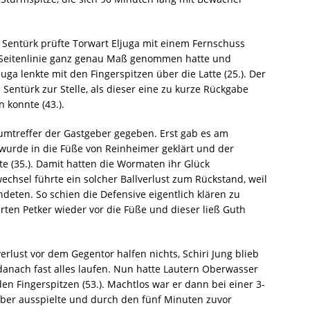
t Sentürk prüfte Torwart Eljuga mit einem Fernschuss
der Seitenlinie ganz genau Maß genommen hatte und
uga lenkte mit den Fingerspitzen über die Latte (25.). Der
Sentürk zur Stelle, als dieser eine zu kurze Rückgabe
 konnte (43.).
umtreffer der Gastgeber gegeben. Erst gab es am
 wurde in die Füße von Reinheimer geklärt und der
te (35.). Damit hatten die Wormaten ihr Glück
chsel führte ein solcher Ballverlust zum Rückstand, weil
deten. So schien die Defensive eigentlich klären zu
rten Petker wieder vor die Füße und dieser ließ Guth
lust vor dem Gegentor halfen nichts, Schiri Jung blieb
danach fast alles laufen. Nun hatte Lautern Oberwasser
n Fingerspitzen (53.). Machtlos war er dann bei einer 3-
uber ausspielte und durch den fünf Minuten zuvor