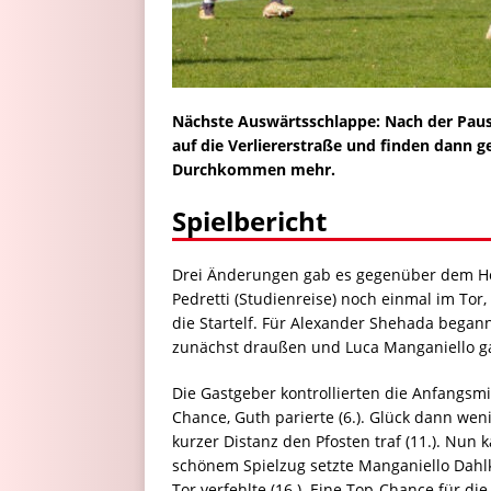
Nächste Auswärtsschlappe: Nach der Pause
auf die Verliererstraße und finden dann ge
Durchkommen mehr.
Spielbericht
Drei Änderungen gab es gegenüber dem He
Pedretti (Studienreise) noch einmal im Tor,
die Startelf. Für Alexander Shehada began
zunächst draußen und Luca Manganiello ga
Die Gastgeber kontrollierten die Anfangsm
Chance, Guth parierte (6.). Glück dann wen
kurzer Distanz den Pfosten traf (11.). Nun
schönem Spielzug setzte Manganiello Dahlk
Tor verfehlte (16.). Eine Top-Chance für di