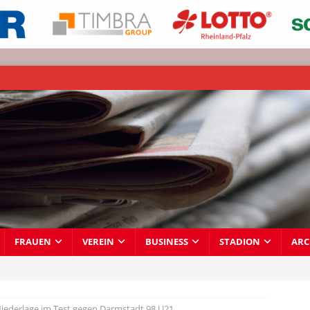
FRAUEN
VEREIN
BUSINESS
STADION
ARC
Niederlage im Test gegen Darmstadt 98 U21