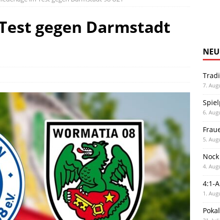
 Test gegen Darmstadt
NEU
Trad
7. Aug
Spiel
6. Aug
Frau
5. Aug
Nock
4. Aug
4:1-
1. Aug
Poka