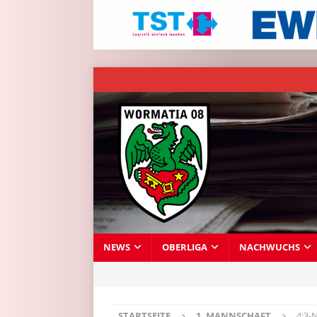
NEWS
OBERLIGA
NACHWUCHS
STARTSEITE
1. MANNSCHAFT
4:3-