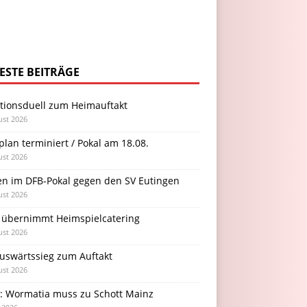
ESTE BEITRÄGE
itionsduell zum Heimauftakt
ust 2026
plan terminiert / Pokal am 18.08.
ust 2026
en im DFB-Pokal gegen den SV Eutingen
ust 2026
 übernimmt Heimspielcatering
ust 2026
Auswärtssieg zum Auftakt
ust 2026
l: Wormatia muss zu Schott Mainz