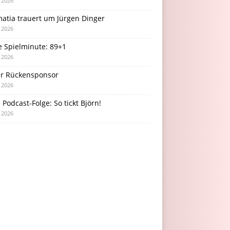
i 2026
atia trauert um Jürgen Dinger
i 2026
e Spielminute: 89+1
i 2026
r Rückensponsor
i 2026
Podcast-Folge: So tickt Björn!
i 2026