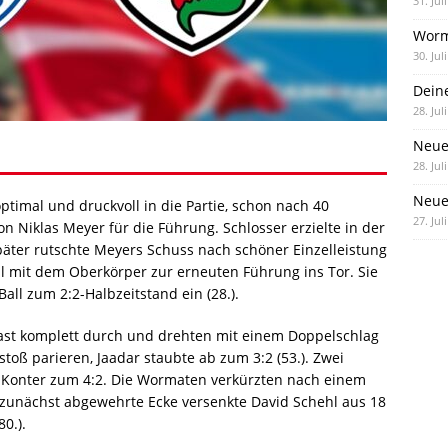
31. Jul
Worm
30. Jul
Dein
28. Jul
Neue
28. Jul
Neue 
timal und druckvoll in die Partie, schon nach 40
27. Jul
n Niklas Meyer für die Führung. Schlosser erzielte in der
äter rutschte Meyers Schuss nach schöner Einzelleistung
l mit dem Oberkörper zur erneuten Führung ins Tor. Sie
Ball zum 2:2-Halbzeitstand ein (28.).
fast komplett durch und drehten mit einem Doppelschlag
stoß parieren, Jaadar staubte ab zum 3:2 (53.). Zwei
n Konter zum 4:2. Die Wormaten verkürzten nach einem
zunächst abgewehrte Ecke versenkte David Schehl aus 18
0.).