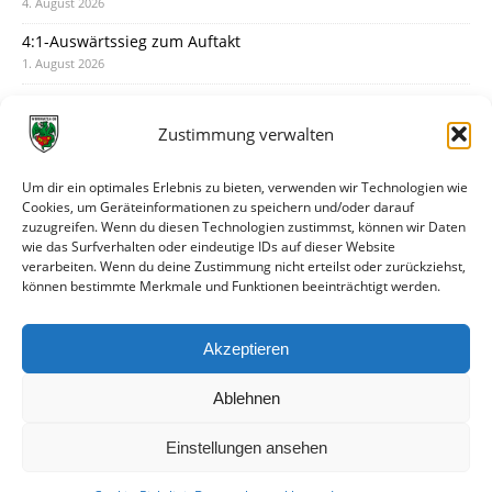
4. August 2026
4:1-Auswärtssieg zum Auftakt
1. August 2026
Pokal: Wormatia muss zu Schott Mainz
31. Juli 2026
Zustimmung verwalten
Wormatia trauert um Jürgen Dinger
30. Juli 2026
Um dir ein optimales Erlebnis zu bieten, verwenden wir Technologien wie
Cookies, um Geräteinformationen zu speichern und/oder darauf
Deine Spielminute: 89+1
zuzugreifen. Wenn du diesen Technologien zustimmst, können wir Daten
28. Juli 2026
wie das Surfverhalten oder eindeutige IDs auf dieser Website
verarbeiten. Wenn du deine Zustimmung nicht erteilst oder zurückziehst,
Neuer Rückensponsor
können bestimmte Merkmale und Funktionen beeinträchtigt werden.
28. Juli 2026
Neue Podcast-Folge: So tickt Björn!
Akzeptieren
27. Juli 2026
Ablehnen
Einstellungen ansehen