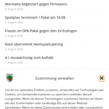
Wormatia begeistert gegen Pirmasens
8. August 2026
Spielplan terminiert / Pokal am 18.08.
6. August 2026
Frauen im DFB-Pokal gegen den SV Eutingen
5. August 2026
Nock übernimmt Heimspielcatering
4. August 2026
4:1-Auswärtssieg zum Auftakt
1. August 2026
Pokal: Wormatia muss zu Schott Mainz
31. Juli 2026
Zustimmung verwalten
Wormatia trauert um Jürgen Dinger
30. Juli 2026
Um dir ein optimales Erlebnis zu bieten, verwenden wir Technologien wie
Cookies, um Geräteinformationen zu speichern und/oder darauf
Deine Spielminute: 89+1
zuzugreifen. Wenn du diesen Technologien zustimmst, können wir Daten
28. Juli 2026
wie das Surfverhalten oder eindeutige IDs auf dieser Website
verarbeiten. Wenn du deine Zustimmung nicht erteilst oder zurückziehst,