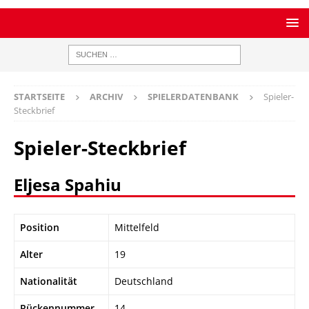
STARTSEITE
ARCHIV
SPIELERDATENBANK
Spieler-
Steckbrief
Spieler-Steckbrief
Eljesa Spahiu
Position
Mittelfeld
Alter
19
Nationalität
Deutschland
Rückennummer
14