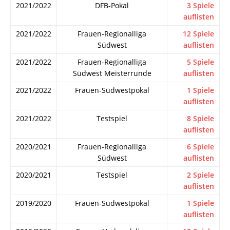
2021/2022
DFB-Pokal
3 Spiele
auflisten
2021/2022
Frauen-Regionalliga
12 Spiele
Südwest
auflisten
2021/2022
Frauen-Regionalliga
5 Spiele
Südwest Meisterrunde
auflisten
2021/2022
Frauen-Südwestpokal
1 Spiele
auflisten
2021/2022
Testspiel
8 Spiele
auflisten
2020/2021
Frauen-Regionalliga
6 Spiele
Südwest
auflisten
2020/2021
Testspiel
2 Spiele
auflisten
2019/2020
Frauen-Südwestpokal
1 Spiele
auflisten