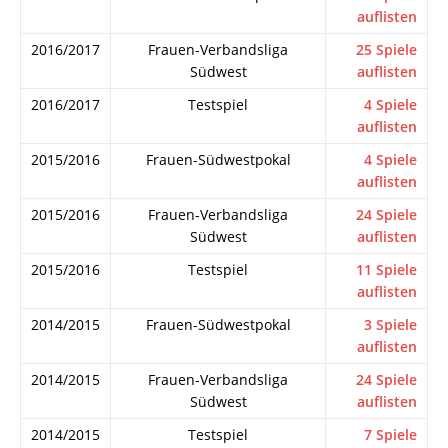
auflisten
2016/2017
Frauen-Verbandsliga
25 Spiele
Südwest
auflisten
2016/2017
Testspiel
4 Spiele
auflisten
2015/2016
Frauen-Südwestpokal
4 Spiele
auflisten
2015/2016
Frauen-Verbandsliga
24 Spiele
Südwest
auflisten
2015/2016
Testspiel
11 Spiele
auflisten
2014/2015
Frauen-Südwestpokal
3 Spiele
auflisten
2014/2015
Frauen-Verbandsliga
24 Spiele
Südwest
auflisten
2014/2015
Testspiel
7 Spiele