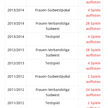
auflisten
2013/2014
Frauen-Südwestpokal
4 Spiele
auflisten
2013/2014
Frauen-Verbandsliga
28 Spiele
Südwest
auflisten
2013/2014
Testspiel
4 Spiele
auflisten
2012/2013
Frauen-Verbandsliga
28 Spiele
Südwest
auflisten
2012/2013
Testspiel
4 Spiele
auflisten
2011/2012
Frauen-Südwestpokal
2 Spiele
auflisten
2011/2012
Frauen-Verbandsliga
24 Spiele
Südwest
auflisten
2011/2012
Testspiel
2 Spiele