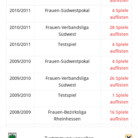
auflisten
2010/2011
Frauen-Südwestpokal
4 Spiele
auflisten
2010/2011
Frauen-Verbandsliga
28 Spiele
Südwest
auflisten
2010/2011
Testspiel
4 Spiele
auflisten
2009/2010
Frauen-Südwestpokal
4 Spiele
auflisten
2009/2010
Frauen-Verbandsliga
26 Spiele
Südwest
auflisten
2009/2010
Testspiel
1 Spiele
auflisten
2008/2009
Frauen-Bezirksliga
16 Spiele
Rheinhessen
auflisten
2008/2009
Frauen-Bezirkspokal
4 Spiele
auflisten