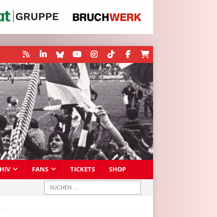
HIV
FANS
TICKETS
SHOP