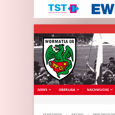
NEWS
OBERLIGA
NACHWUCHS
STARTSEITE
ARCHIV
SPIELERDAT