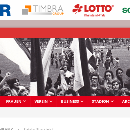
FRAUEN
VEREIN
BUSINESS
STADION
ARC
ENBANK
Spieler-Steckbrief