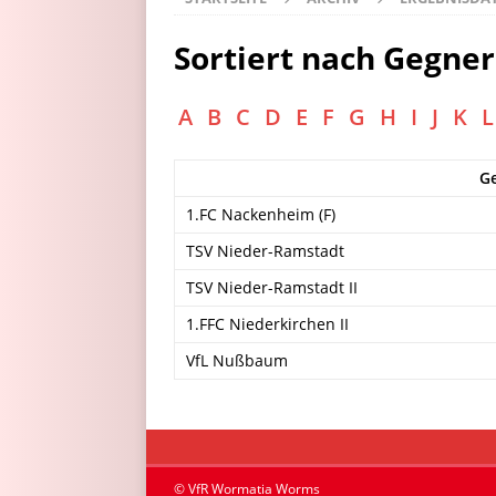
Sortiert nach Gegner
A
B
C
D
E
F
G
H
I
J
K
L
G
1.FC Nackenheim (F)
TSV Nieder-Ramstadt
TSV Nieder-Ramstadt II
1.FFC Niederkirchen II
VfL Nußbaum
© VfR Wormatia Worms