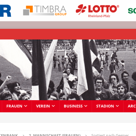
FRAUEN
VEREIN
BUSINESS
STADION
ARC
TENBANK
2. MANNSCHAFT (FRAUEN)
Sortiert nach Gegner