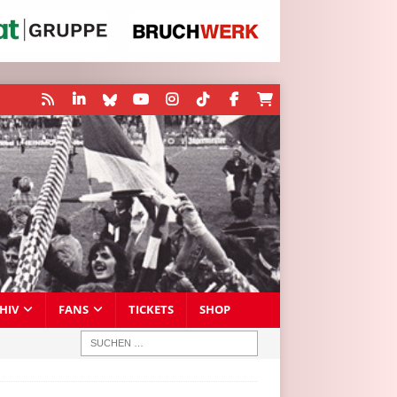
HIV
FANS
TICKETS
SHOP