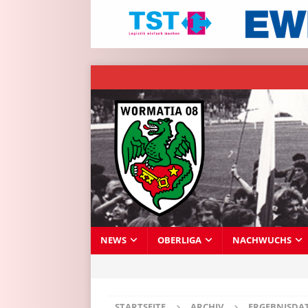
NEWS
OBERLIGA
NACHWUCHS
STARTSEITE
ARCHIV
ERGEBNISDA