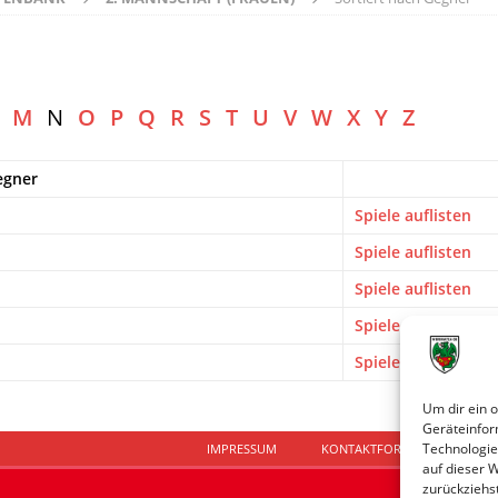
M
N
O
P
Q
R
S
T
U
V
W
X
Y
Z
egner
Spiele auflisten
Spiele auflisten
Spiele auflisten
Spiele auflisten
Spiele auflisten
Um dir ein 
Geräteinfor
Technologie
IMPRESSUM
KONTAKTFORMULAR
D
auf dieser 
zurückziehs