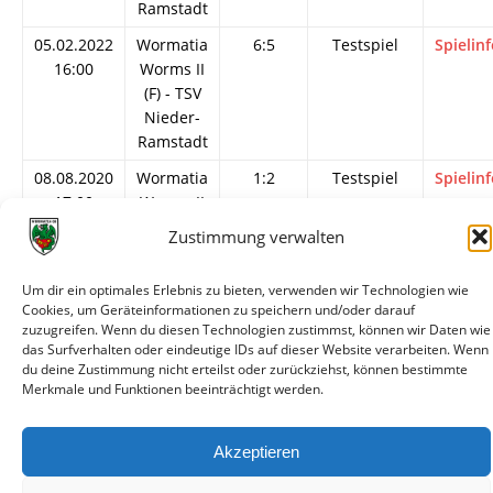
Ramstadt
05.02.2022
Wormatia
6:5
Testspiel
Spielin
16:00
Worms II
(F) - TSV
Nieder-
Ramstadt
08.08.2020
Wormatia
1:2
Testspiel
Spielin
17:00
Worms II
(F) - TSV
Zustimmung verwalten
Nieder-
Ramstadt
Um dir ein optimales Erlebnis zu bieten, verwenden wir Technologien wie
Cookies, um Geräteinformationen zu speichern und/oder darauf
11.08.2018
Wormatia
2:4
Testspiel
Spielin
zuzugreifen. Wenn du diesen Technologien zustimmst, können wir Daten wie
17:00
Worms II
das Surfverhalten oder eindeutige IDs auf dieser Website verarbeiten. Wenn
(F) - TSV
du deine Zustimmung nicht erteilst oder zurückziehst, können bestimmte
Nieder-
Merkmale und Funktionen beeinträchtigt werden.
Ramstadt
Akzeptieren