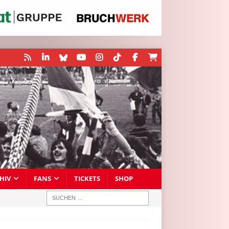
HIV
FANS
TICKETS
SHOP