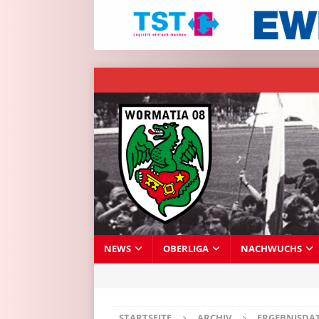
NEWS
OBERLIGA
NACHWUCHS
STARTSEITE
ARCHIV
ERGEBNISDA