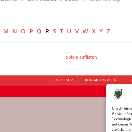
M
N
O
P
Q
R
S
T
U
V
W
X
Y
Z
Spiele auflisten
IMPRESSUM
KONTAKTFORMULAR
D
Um dir ein 
Geräteinfor
Technologie
auf dieser 
zurückziehs