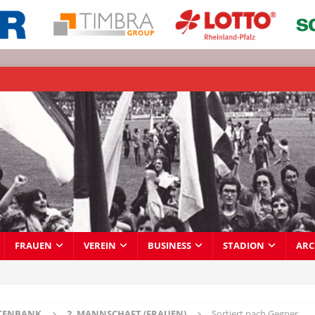
FRAUEN
VEREIN
BUSINESS
STADION
ARC
TENBANK
2. MANNSCHAFT (FRAUEN)
Sortiert nach Gegner