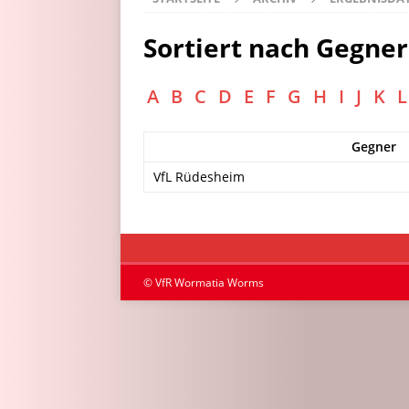
Sortiert nach Gegner
A
B
C
D
E
F
G
H
I
J
K
L
Gegner
VfL Rüdesheim
© VfR Wormatia Worms