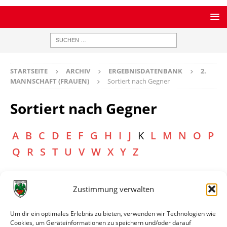
STARTSEITE
ARCHIV
ERGEBNISDATENBANK
2.
MANNSCHAFT (FRAUEN)
Sortiert nach Gegner
Sortiert nach Gegner
A
B
C
D
E
F
G
H
I
J
K
L
M
N
O
P
Q
R
S
T
U
V
W
X
Y
Z
Gegner
Link
Zustimmung verwalten
1.FFC Kaiserslautern
Spiele auflisten
Karlsruher SC U17
Spiele auflisten
Um dir ein optimales Erlebnis zu bieten, verwenden wir Technologien wie
Cookies, um Geräteinformationen zu speichern und/oder darauf