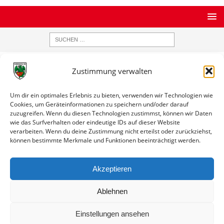
STARTSEITE
ARCHIV
ERGEBNISDATENBANK
2.
Zustimmung verwalten
MANNSCHAFT (FRAUEN)
Sortiert nach Gegner
Um dir ein optimales Erlebnis zu bieten, verwenden wir Technologien wie
Sortiert nach Gegner
Cookies, um Geräteinformationen zu speichern und/oder darauf
zuzugreifen. Wenn du diesen Technologien zustimmst, können wir Daten
wie das Surfverhalten oder eindeutige IDs auf dieser Website
verarbeiten. Wenn du deine Zustimmung nicht erteilst oder zurückziehst,
A
B
C
D
E
F
G
H
I
J
K
L
M
N
O
P
können bestimmte Merkmale und Funktionen beeinträchtigt werden.
Q
R
S
T
U
V
W
X
Y
Z
Akzeptieren
Gegner
Link
Ablehnen
Einstellungen ansehen