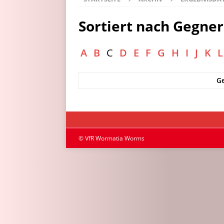
Sortiert nach Gegner
A
B
C
D
E
F
G
H
I
J
K
L
G
© VfR Wormatia Worms