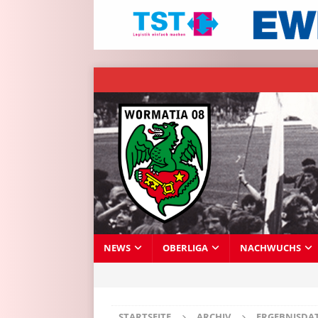
NEWS
OBERLIGA
NACHWUCHS
STARTSEITE
ARCHIV
ERGEBNISDA