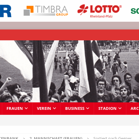
FRAUEN
VEREIN
BUSINESS
STADION
ARC
TENBANK
2. MANNSCHAFT (FRAUEN)
Sortiert nach Gegner