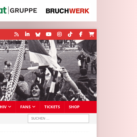
HIV
FANS
TICKETS
SHOP