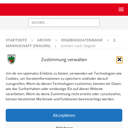
STARTSEITE
ARCHIV
ERGEBNISDATENBANK
2.
MANNSCHAFT (FRAUEN)
Sortiert nach Gegner
Sortiert nach Gegner
Zustimmung verwalten
Um dir ein optimales Erlebnis zu bieten, verwenden wir Technologien wie
A
B
C
D
E
F
G
H
I
J
K
L
M
N
O
P
Cookies, um Geräteinformationen zu speichern und/oder darauf
zuzugreifen. Wenn du diesen Technologien zustimmst, können wir Daten
Q
R
S
T
U
V
W
X
Y
Z
wie das Surfverhalten oder eindeutige IDs auf dieser Website
verarbeiten. Wenn du deine Zustimmung nicht erteilst oder zurückziehst,
können bestimmte Merkmale und Funktionen beeinträchtigt werden.
Gegner
Link
TSV Uelversheim (F)
Spiele auflisten
Akzeptieren
SV Unter-Flockenbach (F)
Spiele auflisten